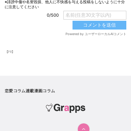
【PR】
恋愛コラム
連載漫画
コラム