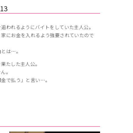
13
々追われるようにバイトをしていた主人公。
、家にお金を入れるよう強要されていたので
由とは…。
を果たした主人公。
せん。
償金で払う」と言い…。