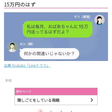
15万円のはず
出典:Youtube「Lineドラマ」
【PR】
次のページ
隠しごとをしている両親
1
2
3
4