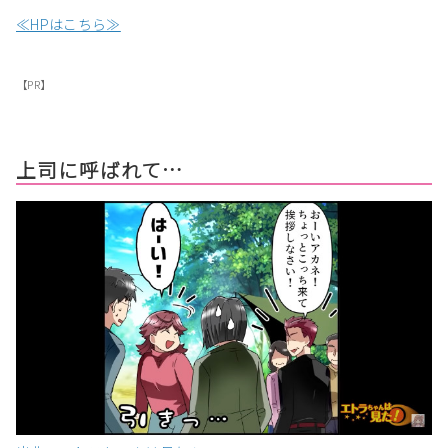
≪HPはこちら≫
【PR】
上司に呼ばれて…