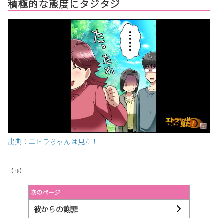
積極的な態度にタジタジ
出典：エトラちゃんは見た！
【PR】
次のページ
彼からの謝罪