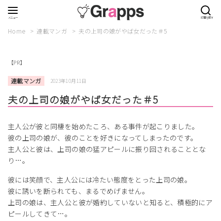
Home
連載マンガ
夫の上司の娘がやば女だった＃5
【PR】
連載マンガ
2023年10月11日
夫の上司の娘がやば女だった＃5
主人公が彼と同棲を始めたころ、ある事件が起こりました。
彼の上司の娘が、彼のことを好きになってしまったのです。
主人公と彼は、上司の娘の猛アピールに振り回されることとな
り…。
彼には笑顔で、主人公には冷たい態度をとった上司の娘。
彼に誘いを断られても、まるでめげません。
上司の娘は、主人公と彼が婚約していないと知ると、積極的にア
ピールしてきて…。