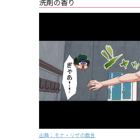
洗剤の香り
出典：モナ・リザの戯言