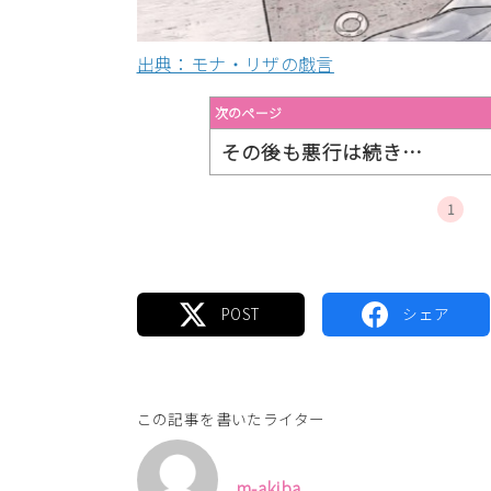
出典：モナ・リザの戯言
次のページ
その後も悪行は続き…
1
この記事を書いたライター
m-akiba