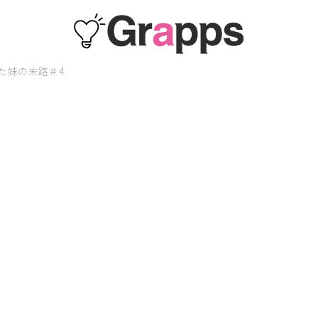
た妹の末路＃4