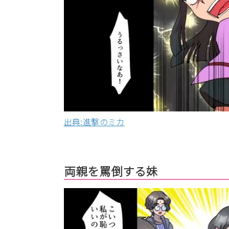
出典:進撃のミカ
両親を罵倒する妹