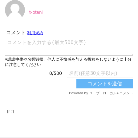
t-otani
【PR】