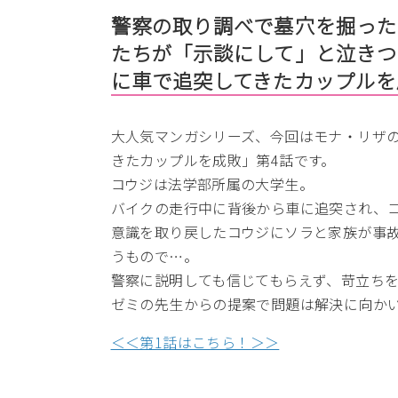
警察の取り調べで墓穴を掘った
たちが「示談にして」と泣きつ
に車で追突してきたカップル
大人気マンガシリーズ、今回はモナ・リザ
きたカップルを成敗」第4話です。
コウジは法学部所属の大学生。
バイクの走行中に背後から車に追突され、
意識を取り戻したコウジにソラと家族が事
うもので…。
警察に説明しても信じてもらえず、苛立ち
ゼミの先生からの提案で問題は解決に向か
＜＜第1話はこちら！＞＞