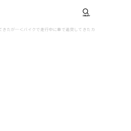
いてきたが…＜バイクで走行中に車で追突してきたカップルを成敗④