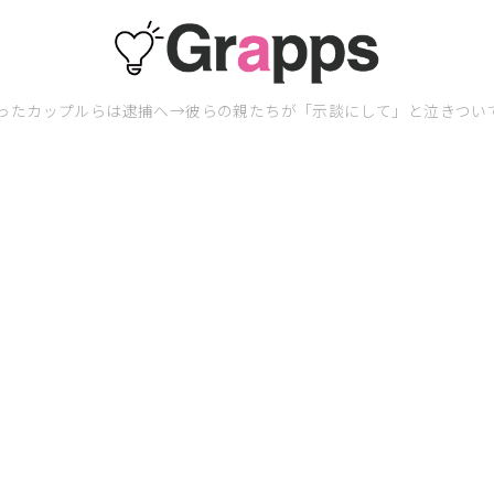
ったカップルらは逮捕へ→彼らの親たちが「示談にして」と泣きつ