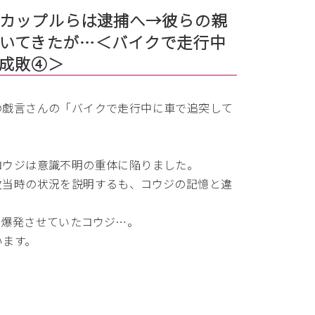
カップルらは逮捕へ→彼らの親
いてきたが…＜バイクで走行中
を成敗④＞
の戯言さんの「バイクで走行中に車で追突して
コウジは意識不明の重体に陥りました。
故当時の状況を説明するも、コウジの記憶と違
を爆発させていたコウジ…。
います。