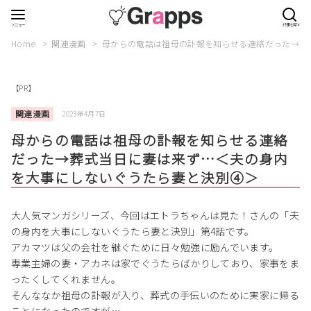
Home
関連漫画
母からの電話は祖母の訃報を知らせる連絡だった→葬
【PR】
関連漫画
2023年4月7日
母からの電話は祖母の訃報を知らせる連絡
だった→葬式当日に妻は来ず…＜夫の身内
を大事にしないぐうたら妻と決別④＞
大人気マンガシリーズ、今回はエトラちゃんは見た！さんの「夫
の身内を大事にしないぐうたら妻と決別」第4話です。
アカマツは父の会社を継ぐために日々勉強に励んでいます。
専業主婦の妻・アカネは家でぐうたらばかりしており、家事をま
ったくしてくれません。
そんななか祖母の訃報が入り、葬式の手伝いのために実家に帰る
ことになったのですが…。