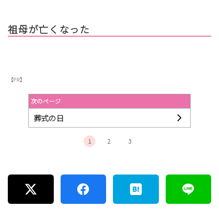
祖母が亡くなった
【PR】
次のページ
葬式の日
1
2
3