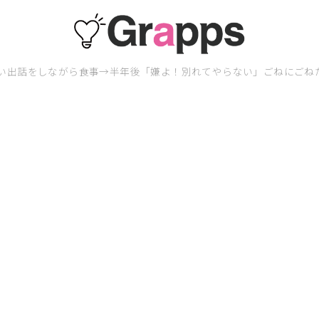
い出話をしながら食事→半年後「嫌よ！別れてやらない」ごねにごね