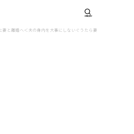
た妻と離婚へ＜夫の身内を大事にしないぐうたら妻と決別⑭＞