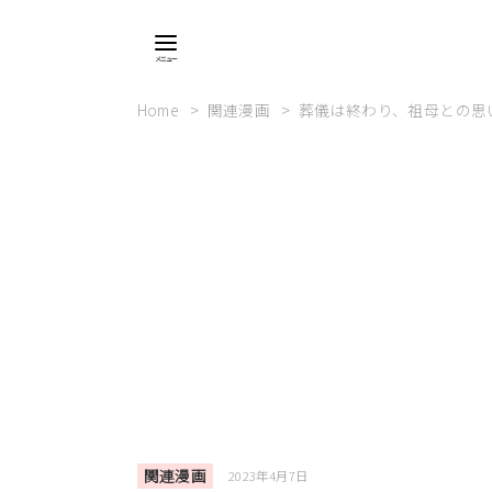
Home
関連漫画
葬儀は終わり、祖母との思
関連漫画
2023年4月7日