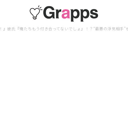
！』彼氏『俺たちもう付き合ってないでしょ』！？“最悪の浮気相手”