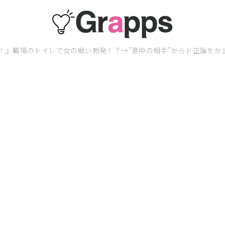
！』職場のトイレで女の戦い勃発！？→”意中の相手”からド正論をか