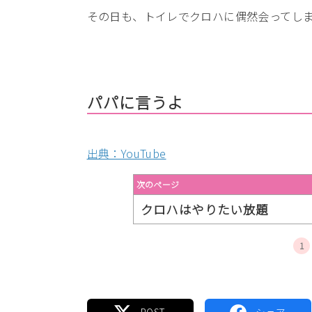
その日も、トイレでクロハに偶然会ってし
パパに言うよ
出典：YouTube
次のページ
クロハはやりたい放題
1