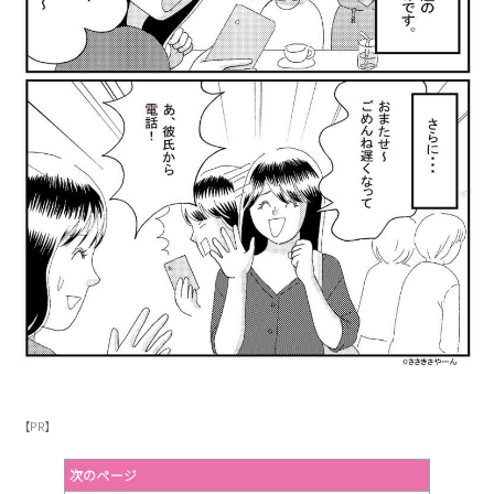
【PR】
次のページ