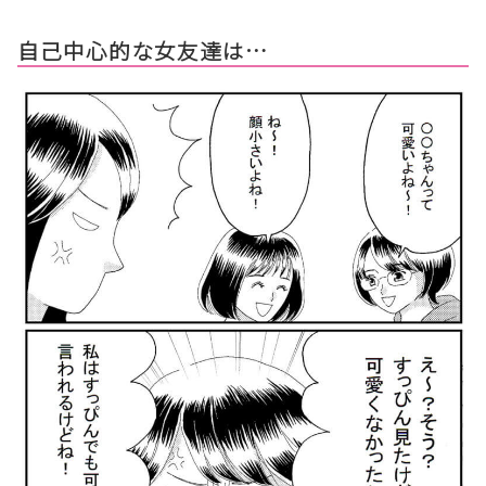
自己中心的な女友達は…