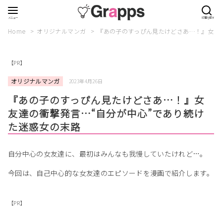
Home
オリジナルマンガ
『あの子のすっぴん見たけどさあ…！』女友
【PR】
オリジナルマンガ
2023年4月26日
『あの子のすっぴん見たけどさあ…！』女
友達の衝撃発言…“自分が中心”であり続け
た迷惑女の末路
自分中心の女友達に、最初はみんなも我慢していたけれど…。
今回は、自己中心的な女友達のエピソードを漫画で紹介します。
【PR】