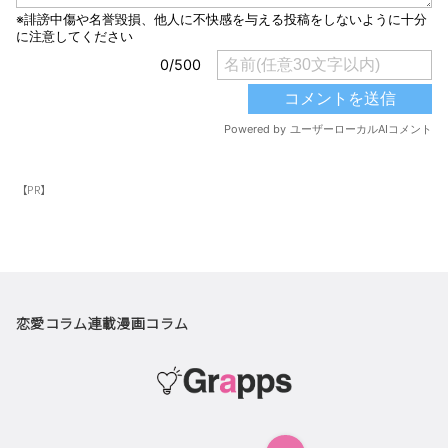
【PR】
恋愛コラム
連載漫画
コラム