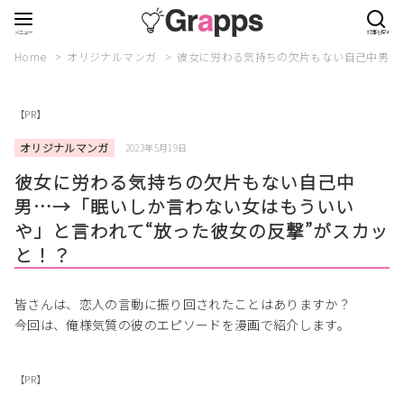
Home
オリジナルマンガ
彼女に労わる気持ちの欠片もない自己中男…
【PR】
オリジナルマンガ
2023年5月19日
彼女に労わる気持ちの欠片もない自己中
男…→「眠いしか言わない女はもういい
や」と言われて“放った彼女の反撃”がスカッ
と！？
皆さんは、恋人の言動に振り回されたことはありますか？
今回は、俺様気質の彼のエピソードを漫画で紹介します。
【PR】