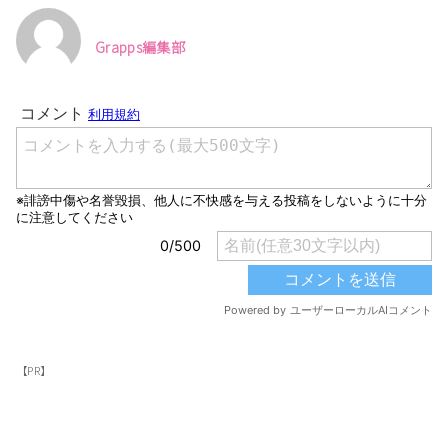
Grapps編集部
【PR】