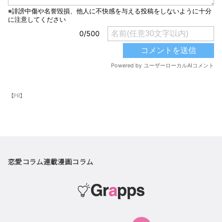
【PR】
恋愛コラム
連載漫画
コラム