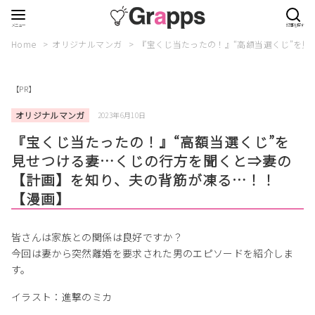
Home
オリジナルマンガ
『宝くじ当たったの！』“高額当選くじ”を
【PR】
オリジナルマンガ
2023年6月10日
『宝くじ当たったの！』“高額当選くじ”を
見せつける妻…くじの行方を聞くと⇒妻の
【計画】を知り、夫の背筋が凍る…！！
【漫画】
皆さんは家族との関係は良好ですか？
今回は妻から突然離婚を要求された男のエピソードを紹介しま
す。
イラスト：進撃のミカ