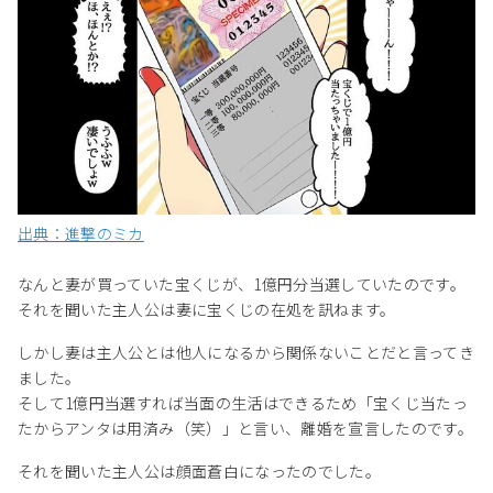
出典：進撃のミカ
なんと妻が買っていた宝くじが、1億円分当選していたのです。
それを聞いた主人公は妻に宝くじの在処を訊ねます。
しかし妻は主人公とは他人になるから関係ないことだと言ってき
ました。
そして1億円当選すれば当面の生活はできるため「宝くじ当たっ
たからアンタは用済み（笑）」と言い、離婚を宣言したのです。
それを聞いた主人公は顔面蒼白になったのでした。