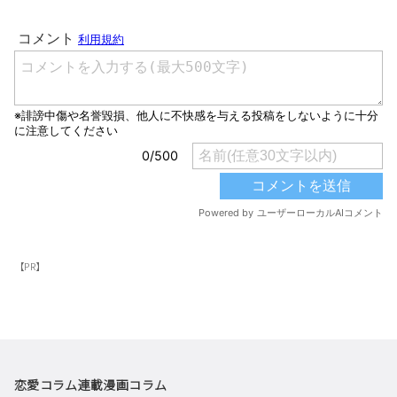
【PR】
恋愛コラム
連載漫画
コラム