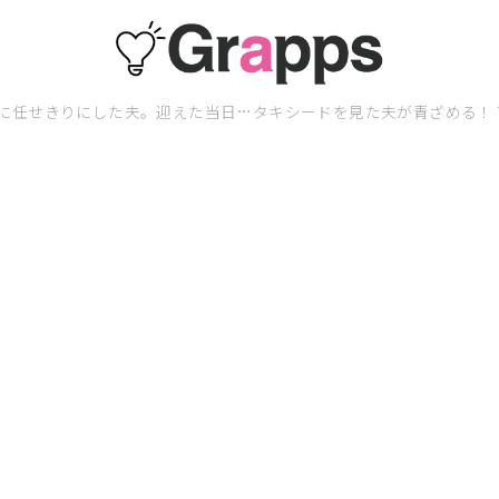
に任せきりにした夫。迎えた当日…タキシードを見た夫が青ざめる！？