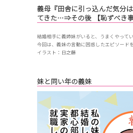
義母『田舎に引っ込んだ気分
てきた…⇒その後 【恥ずべき
結婚相手に義姉妹がいると、うまくやって
今回は、義妹の言動に困惑したエピソード
イラスト：日之藤
妹と同い年の義妹