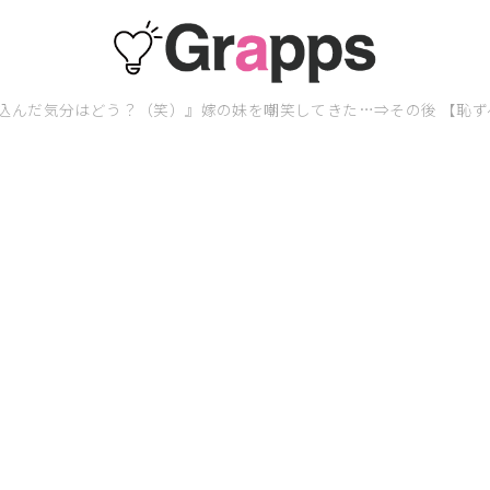
込んだ気分はどう？（笑）』嫁の妹を嘲笑してきた…⇒その後 【恥