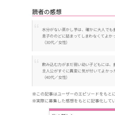
読者の感想
水分がない蒸かし芋は、確かに大人でも
息子ののどに詰まってしまわなくてよか
（30代／女性）
飲み込む力がまだ弱い幼い子どもには、
主人公がすぐに異変に気が付いてよかっ
（40代／女性）
※この記事はユーザーのエピソードをもと
※実際に募集した感想をもとに記事化して