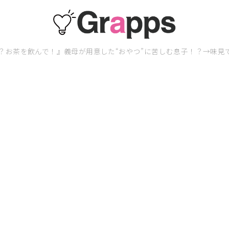
？お茶を飲んで！』義母が用意した“おやつ”に苦しむ息子！？→味見