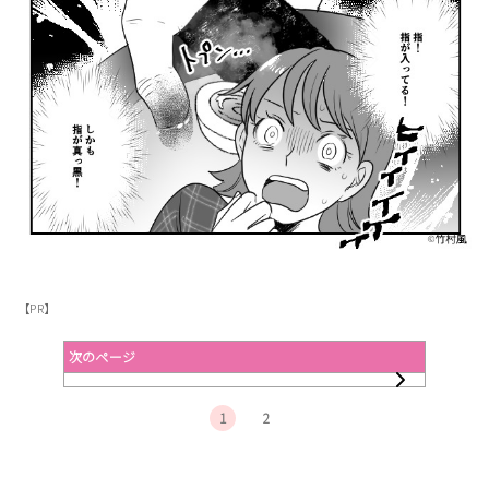
【PR】
次のページ
1
2