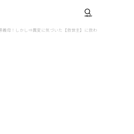
悪義母！しかし⇒異変に気づいた【救世主】に救われる！？