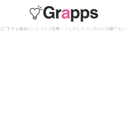
細工”をする義母に…とうとう反撃！？しかし⇒『この人には勝てない