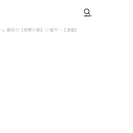
…』義母の【衝撃行動】に唖然…【漫画】