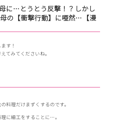
義母に…とうとう反撃！？しかし
義母の【衝撃行動】に唖然…【漫
します！
考えてみてくださいね。
話
。
公の料理だけまずくするのです。
料理に細工をすることに…。