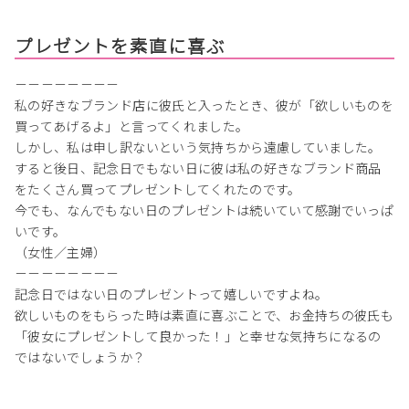
プレゼントを素直に喜ぶ
－－－－－－－－
私の好きなブランド店に彼氏と入ったとき、彼が「欲しいものを
買ってあげるよ」と言ってくれました。
しかし、私は申し訳ないという気持ちから遠慮していました。
すると後日、記念日でもない日に彼は私の好きなブランド商品
をたくさん買ってプレゼントしてくれたのです。
今でも、なんでもない日のプレゼントは続いていて感謝でいっぱ
いです。
（女性／主婦）
－－－－－－－－
記念日ではない日のプレゼントって嬉しいですよね。
欲しいものをもらった時は素直に喜ぶことで、お金持ちの彼氏も
「彼女にプレゼントして良かった！」と幸せな気持ちになるの
ではないでしょうか？