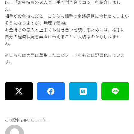
以上「お金持ちの恋人と上手く付き合うコツ」を紹介しまし
た。
相手がお金持ちだと、こちらも相手の金銭感覚に合わせてしまい
そうになりますが、無理は禁物。
お金持ちの恋人と上手くお付き合いを続けるためには、相手に
自分の経済状況を素直に伝えることが大切なのかもしれませ
ん。
※こちらは実際に募集したエピソードをもとに記事化していま
す。
この記事を書いたライター