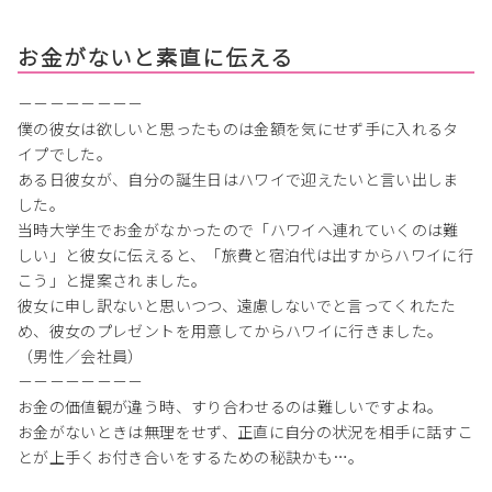
お金がないと素直に伝える
－－－－－－－－
僕の彼女は欲しいと思ったものは金額を気にせず手に入れるタ
イプでした。
ある日彼女が、自分の誕生日はハワイで迎えたいと言い出しま
した。
当時大学生でお金がなかったので「ハワイへ連れていくのは難
しい」と彼女に伝えると、「旅費と宿泊代は出すからハワイに行
こう」と提案されました。
彼女に申し訳ないと思いつつ、遠慮しないでと言ってくれたた
め、彼女のプレゼントを用意してからハワイに行きました。
（男性／会社員）
－－－－－－－－
お金の価値観が違う時、すり合わせるのは難しいですよね。
お金がないときは無理をせず、正直に自分の状況を相手に話すこ
とが上手くお付き合いをするための秘訣かも…。