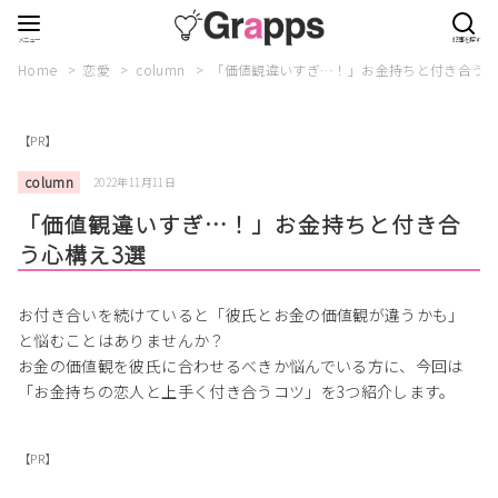
Home
恋愛
column
「価値観違いすぎ…！」お金持ちと付き合う心
【PR】
column
2022年11月11日
「価値観違いすぎ…！」お金持ちと付き合
う心構え3選
お付き合いを続けていると「彼氏とお金の価値観が違うかも」
と悩むことはありませんか？
お金の価値観を彼氏に合わせるべきか悩んでいる方に、今回は
「お金持ちの恋人と上手く付き合うコツ」を3つ紹介します。
【PR】