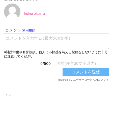
hukurokujira
【PR】