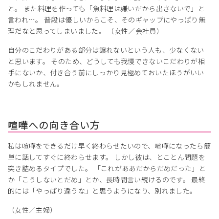
と。 また料理を作っても「魚料理は嫌いだから出さないで」と
言われ…。 普段は優しいからこそ、そのギャップにやっぱり無
理だなと思ってしまいました。 （女性／会社員）
自分のこだわりがある部分は譲れないという人も、少なくない
と思います。 そのため、どうしても我慢できないこだわりが相
手にないか、付き合う前にしっかり見極めておいたほうがいい
かもしれません。
喧嘩への向き合い方
私は喧嘩をできるだけ早く終わらせたいので、喧嘩になったら簡
単に話してすぐに終わらせます。 しかし彼は、とことん問題を
突き詰めるタイプでした。 「これがああだからだめだった」と
か「こうしないとだめ」とか、長時間言い続けるのです。 最終
的には「やっぱり違うな」と思うようになり、別れました。
（女性／主婦）