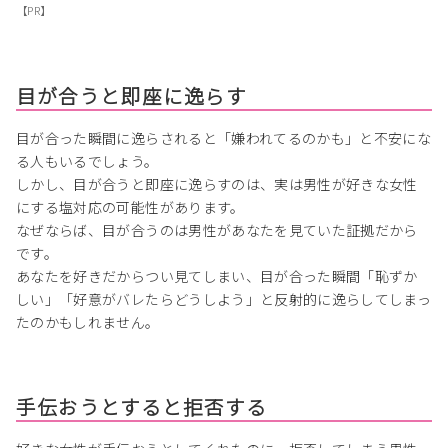
【PR】
目が合うと即座に逸らす
目が合った瞬間に逸らされると「嫌われてるのかも」と不安にな
る人もいるでしょう。
しかし、目が合うと即座に逸らすのは、実は男性が好きな女性
にする塩対応の可能性があります。
なぜならば、目が合うのは男性があなたを見ていた証拠だから
です。
あなたを好きだからつい見てしまい、目が合った瞬間「恥ずか
しい」「好意がバレたらどうしよう」と反射的に逸らしてしまっ
たのかもしれません。
手伝おうとすると拒否する