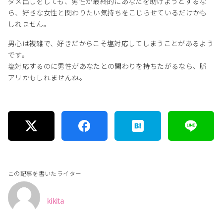
ダメ出しをしても、男性が最終的にあなたを助けようとするな
ら、好きな女性と関わりたい気持ちをこじらせているだけかも
しれません。
男心は複雑で、好きだからこそ塩対応してしまうことがあるよう
です。
塩対応するのに男性があなたとの関わりを持ちたがるなら、脈
アリかもしれませんね。
この記事を書いたライター
kikita