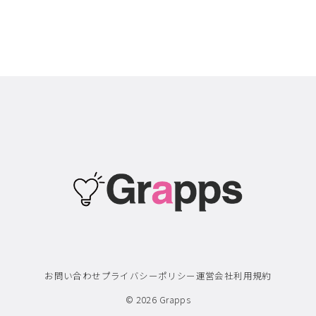
お問い合わせ
プライバシーポリシー
運営会社
利用規約
© 2026
Grapps