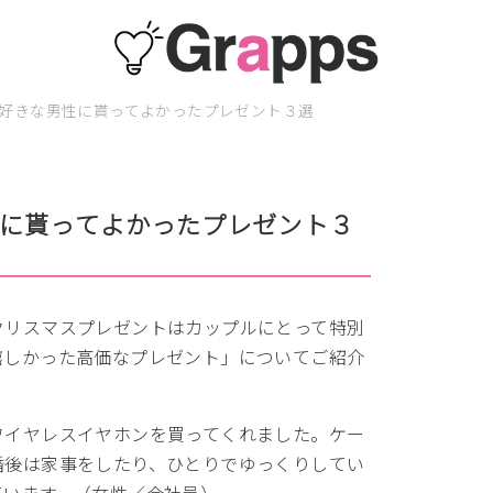
好きな男性に貰ってよかったプレゼント３選
に貰ってよかったプレゼント３
クリスマスプレゼントはカップルにとって特別
嬉しかった高価なプレゼント」についてご紹介
ワイヤレスイヤホンを買ってくれました。ケー
婚後は家事をしたり、ひとりでゆっくりしてい