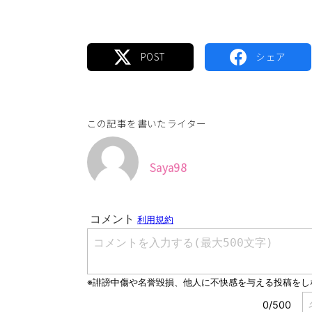
この記事を書いたライター
Saya98