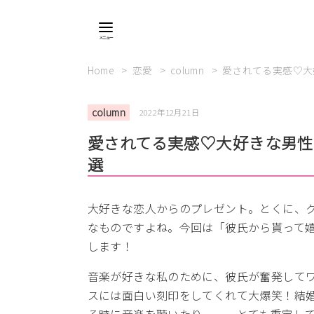
Home
恋愛
column
愛されてる実感♡大
column
2022年12月21日
愛されてる実感♡大好きな男性
選
大好きな恋人からのプレゼント。とくに、
なものですよね。今回は「彼氏から貰って
します！
音楽が好きな私のために、彼氏が奮発して
スには面白い刻印をしてくれて大爆笑！結