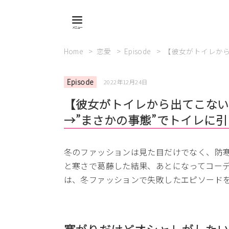
Home
恋愛
Episode
【彼女がトイレから
Episode
2022年12月24日
【彼女がトイレから出てこな
→”まさかの事態”でトイレに
冬のファッションは見た目だけでなく、防
と寒さで葛藤した結果、あとになってコー
は、冬ファッションで失敗したエピソード
寒がりだけどオシャレがした