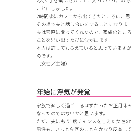
2人が手を繋いでカフェに入っていったので
ことにしました。
2時間後にカフェから出てきたところに、思
その場で夫と話し合いをすることになりま
夫は素直に謝ってくれたので、家族のとこ
ことを思い出すたびに涙が出ます。
本人は許してもらえていると思っています
のです。
（女性／主婦）
年始に浮気が発覚
家族で楽しく過ごせるはずだったお正月休
なったのではないかと思います。
ただ、夫にもう1度チャンスを与えた女性
男性も、きっと今回のことをかなり反省し