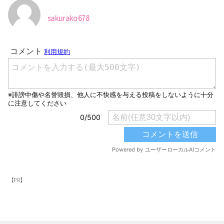
sakurako678
【PR】