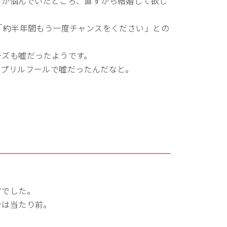
うか悩んでいたところ、直すから結婚して欲し
「約半年間もう一度チャンスをください」との
ーズも嘘だったようです。
イプリルフールで嘘だったんだなと。
マでした。
ンは当たり前。
。