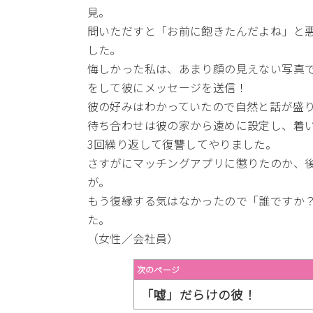
見。
問いただすと「お前に飽きたんだよね」と
した。
悔しかった私は、あまり顔の見えない写真
をして彼にメッセージを送信！
彼の好みはわかっていたので自然と話が盛
待ち合わせは彼の家から遠めに設定し、着
3回繰り返して復讐してやりました。
さすがにマッチングアプリに懲りたのか、後
が。
もう復縁する気はなかったので「誰ですか
た。
（女性／会社員）
次のページ
「嘘」だらけの彼！