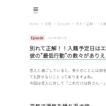
Home
恋愛
Episode
別れて正解！！入籍
Episode
2023年1月11日
別れて正解！！入籍予定日はエ
彼の“最低行動”の数々があり
恋人と過ごしていると、多少のことには目
ても許せないことってありますよね。
今回は恋人に対して「これだけは許さん…
平気で浮気を繰り返す彼