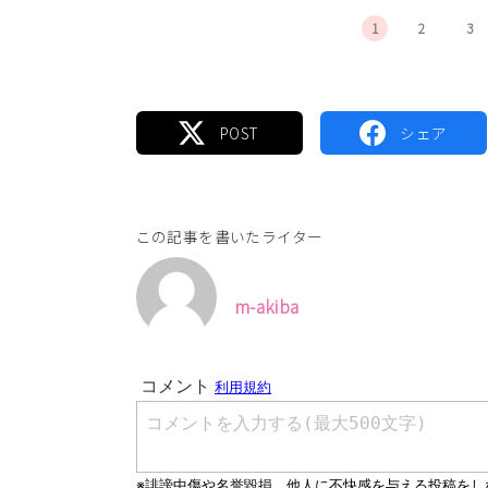
1
2
3
この記事を書いたライター
m-akiba