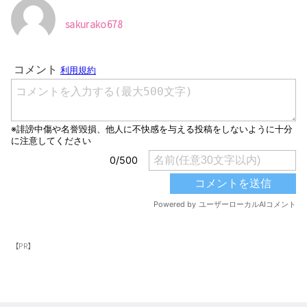
sakurako678
【PR】