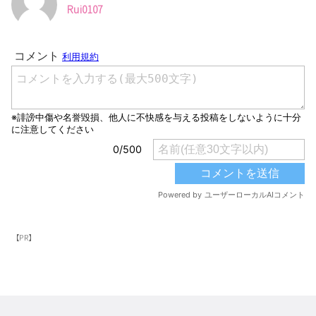
Rui0107
【PR】