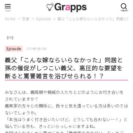
Home
恋愛
Episode
義父「こんな嫁ならいらなかった」同居と孫
【PR】
Episode
2023年9月19日
義父「こんな嫁ならいらなかった」同居と
孫の催促がしつこい義父、高圧的な要望を
断ると罵詈雑言を浴びせられる！？
みなさんは、義両親や親戚の人たちとどのようにお付き合いを
されていますか？
義実家の方々との関係に、色々と気を遣っている方は多いのでは
ないでしょうか。
「本当はうまく付き合いたいけど、どうしても合わない…！」と
悩んでいる方も、きっといらっしゃいますよね。
今回はみなさんから寄せられた「義実家でのエピソード」をご