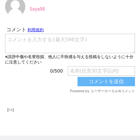
Saya98
【PR】