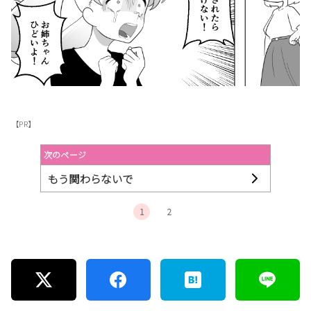
【PR】
次のページ
もう関わらないで
1
2