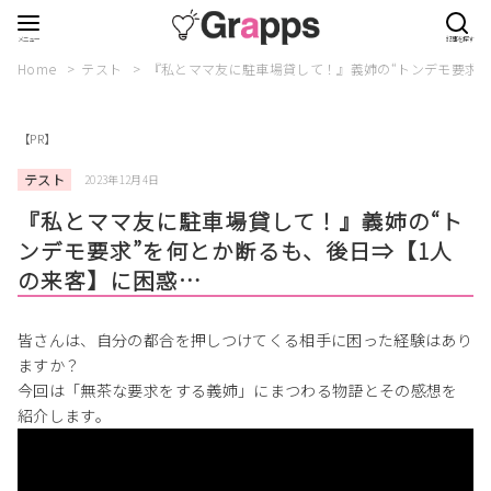
Home
テスト
『私とママ友に駐車場貸して！』義姉の“トンデモ要求”
【PR】
テスト
2023年12月4日
『私とママ友に駐車場貸して！』義姉の“ト
ンデモ要求”を何とか断るも、後日⇒【1人
の来客】に困惑…
皆さんは、自分の都合を押しつけてくる相手に困った経験はあり
ますか？
今回は「無茶な要求をする義姉」にまつわる物語とその感想を
紹介します。