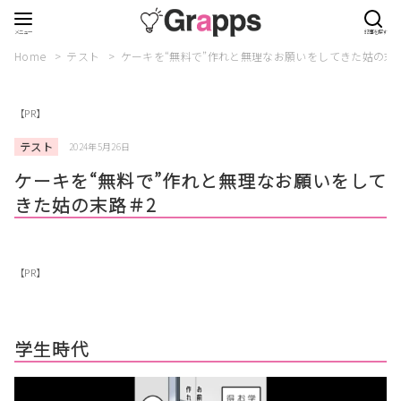
Home
テスト
ケーキを“無料で”作れと無理なお願いをしてきた姑の末
【PR】
テスト
2024年5月26日
ケーキを“無料で”作れと無理なお願いをして
きた姑の末路＃2
【PR】
学生時代