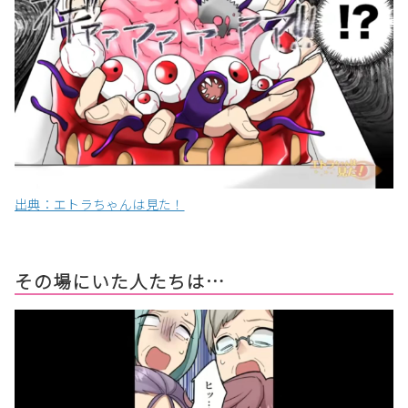
出典：エトラちゃんは見た！
その場にいた人たちは…