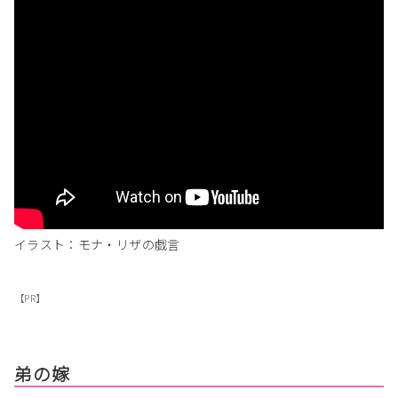
イラスト：モナ・リザの戯言
【PR】
弟の嫁