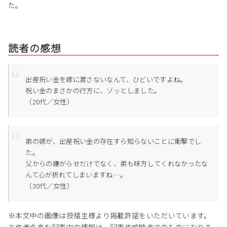
た。
読者の感想
出産祝い金を嫁に渡さないなんて、ひどいですよね。
祝い金のまさかの行方に、ゾッとしました。
（20代／女性）
弟の嫁が、出産祝い金の存在すら知らないことに衝撃でし
た。
父からの嫌がらせだけでなく、弟も味方してくれなかったな
んて心が折れてしまいますね…。
（30代／女性）
※本文中の画像は投稿主様より掲載許諾をいただいています。
※作者名含む記事内の情報は、記事作成時点でのものになりま