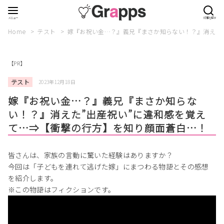
Home
テスト
嫁『お祝い金…？』義兄『まさか知らない！？』消えた
【PR】
テスト
2023年12月18日
嫁『お祝い金…？』義兄『まさか知らな
い！？』消えた”出産祝い”に違和感を覚え
て…⇒【衝撃の行方】を知り顔面蒼白…！
皆さんは、家族の言動に驚いた経験はありますか？
今回は「子どもを連れて逃げた嫁」にまつわる物語とその感想
を紹介します。
※この物語はフィクションです。