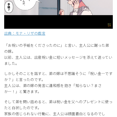
出典：モナ・リザの戯言
「お祝いの手紙をくださったのに」と言い、主人公に謝った弟
の嫁。
以前、主人公は、出産祝い金に短いメッセージを添えて送ってい
ました。
しかしそのことを話すと、弟の嫁は不思議そうに「祝い金…です
か？」と言ったのです。
主人公は、弟の嫁の発言に違和感を抱き「知らない？まさ
か…！」と驚きます。
そして弟を問い詰めると、弟は祝い金を父へのプレゼントに使っ
たと白状したのです。
家族の信じられない行動に、主人公は顔面蒼白となるのでし