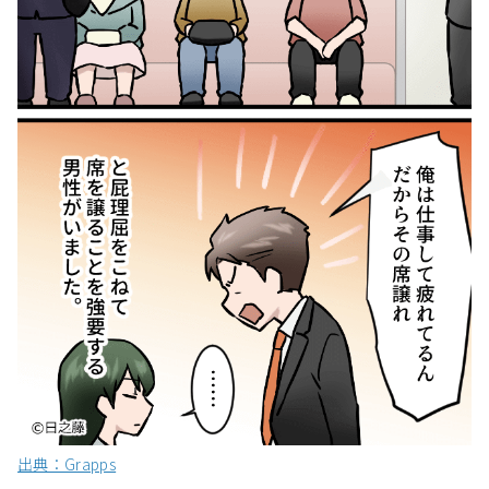
出典：Grapps