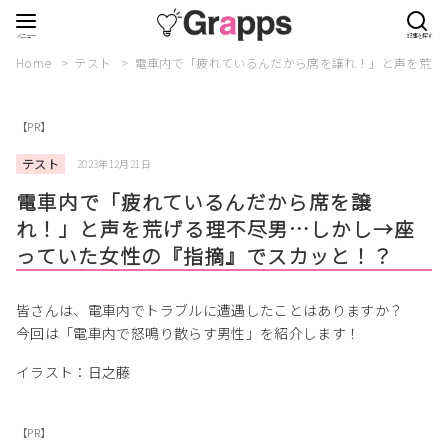
Home
テスト
電車内で「疲れているんだから席を譲れ！」と声を荒げ
【PR】
テスト
2023年12月21日
電車内で「疲れているんだから席を譲
れ！」と声を荒げる理不尽男…しかし→座
っていた女性の『指摘』でスカッと！？
皆さんは、電車内でトラブルに遭遇したことはありますか？
今回は「電車内で怒鳴り散らす男性」を紹介します！
イラスト：日之藤
【PR】