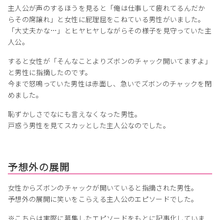
主人公が声のするほうを見ると「俺は仕事して疲れてるんだか
らその席譲れ」と女性に屁理屈をこねている男性がいました。
「大丈夫かな…」とヒヤヒヤしながらその様子を見守っていた主
人公。
すると女性が「そんなことよりズボンのチャック開いてますよ」
と男性に指摘したのです。
今まで怒鳴っていた男性は赤面し、急いでズボンのチャックを閉
めました。
恥ずかしさでなにも言えなくなった男性。
戸惑う男性を見てスカッとした主人公なのでした。
予想外の展開
女性からズボンのチャックが開いていると指摘された男性。
予想外の展開に笑いをこらえる主人公のエピソードでした。
※こちらは実際に募集したエピソードをもとに記事化していま