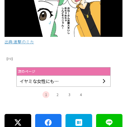
出典:進撃のミカ
【PR】
次のページ
イヤミな女性にも…
1
2
3
4