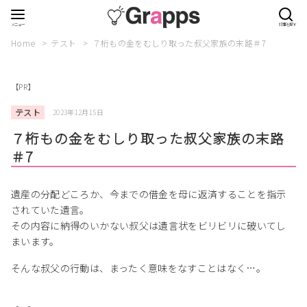
Home
テスト
７桁もの金をむしり取った叔父家族の末路＃7
【PR】
テスト
2023年12月15日
７桁もの金をむしり取った叔父家族の末路
＃7
遺産の分配どころか、今までの借金を母に返済することを指示
されていた遺言。
その内容に納得のいかない叔父は遺言状をビリビリに破いてし
まいます。
そんな叔父の行動は、まったく意味をなすことはなく…。