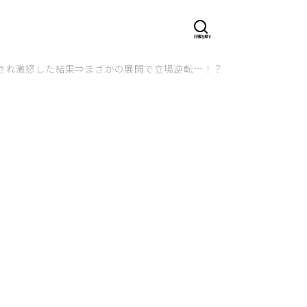
され激怒した結果⇒まさかの展開で立場逆転…！？