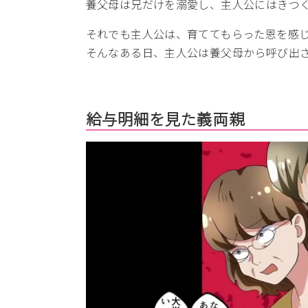
養父母は兄だけを溺愛し、主人公にはきつ
それでも主人公は、育ててもらった恩を感
そんなある日、主人公は養父母から呼び出
給与明細を見た義両親