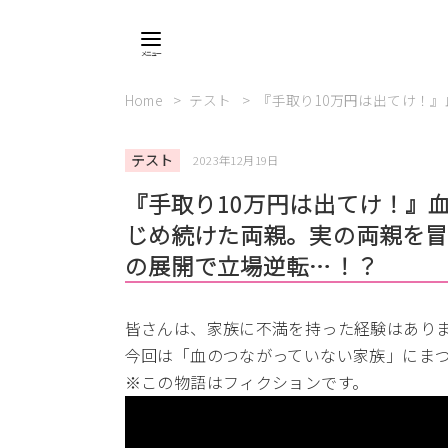
Home
テスト
『手取り10万円は出てけ！
テスト
2023年12月19日
『手取り10万円は出てけ！』
じめ続けた両親。実の両親を冒
の展開で立場逆転…！？
皆さんは、家族に不満を持った経験はあり
今回は「血のつながっていない家族」にま
※この物語はフィクションです。