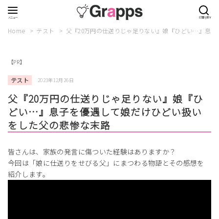
Home
テスト
父『20万円の仕送りじゃ足りない』娘『ひどい…』息
【PR】
テスト
2023年12月26日
父『20万円の仕送りじゃ足りない』娘『ひ
どい…』息子を優遇して娘だけひどい扱い
をした父の悲惨な末路
皆さんは、家族の発言に傷ついた経験はありますか？
今回は「娘に仕送りをせびる父」にまつわる物語とその感想を
紹介します。