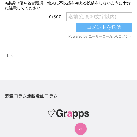
【PR】
恋愛コラム
連載漫画
コラム