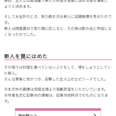
後日、主人公は居酒屋で新人が料理を容器に詰める姿を撮影し
ようと決めます。
そしてお会計のとき、割り勘を渋る新人に証拠映像を見せたので
す。
新人は顔面蒼白で割り勘に応じると、その後は飲み会に参加しな
くなったのでした。
新人を罠にはめた
その場では料理を食べていないふりをして、得をしようとしてい
た新人。
そんな悪事に気がつき、反撃した主人公のエピソードでした。
※本文中の画像は投稿主様より掲載許諾をいただいています。
※作者名含む記事内の情報は、記事作成時点でのものになりま
す。
次の話＞＞