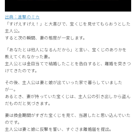
出典：進撃のミカ
「すげえすげえ！」と大喜びで、宝くじを見せてもらおうとした
主人公。
すると次の瞬間、妻の態度が一変します。
「あなたとは他人になるんだから」と言い、宝くじのありかを
教えてくれなかった妻。
主人公とは金目当てで結婚したことを告白すると、離婚を突きつ
けてきたのです。
その後、主人公は妻と娘が出ていった家で暮らしていました
が…。
あるとき、妻が持っていた宝くじは、主人公の引き出しから盗ん
だものだと気づきます。
妻は換金期間がすぎた宝くじを見て、当選したと思い込んでいた
のです。
主人公は妻と娘に反撃を誓い、すぐさま離婚届を提出。