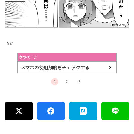
【PR】
次のページ
スマホの使用頻度をチェックする
1
2
3