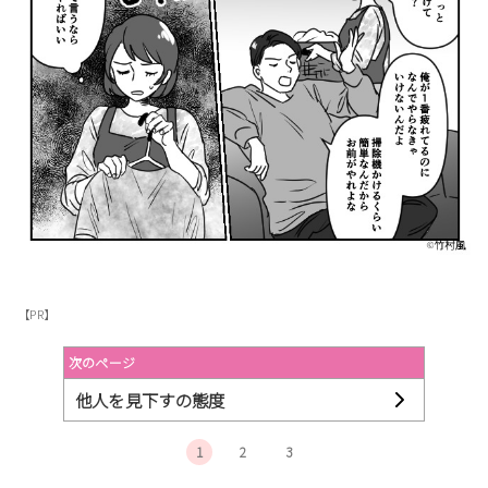
【PR】
次のページ
他人を見下すの態度
1
2
3