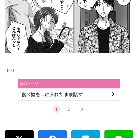
【PR】
次のページ
食べ物を口に入れたまま話す
1
2
3