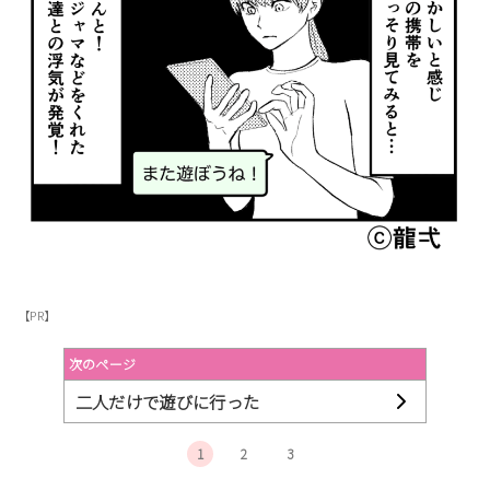
【PR】
次のページ
二人だけで遊びに行った
1
2
3