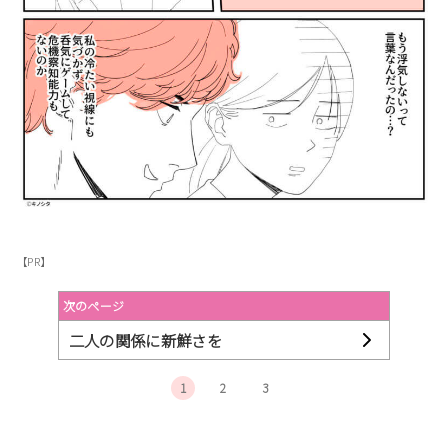
【PR】
次のページ
二人の関係に新鮮さを
1
2
3